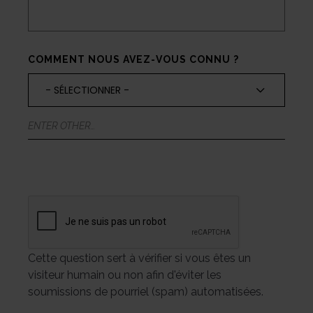
COMMENT NOUS AVEZ-VOUS CONNU ?
COMMENT
- SÉLECTIONNER -
NOUS
AVEZ-
VOUS
ENTER
CONNU
OTHER…
?
*
Cette question sert à vérifier si vous êtes un
visiteur humain ou non afin d'éviter les
soumissions de pourriel (spam) automatisées.