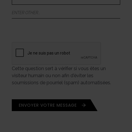
AVEZ-
VOUS
ENTER
CONNU
OTHER…
?
*
Cette question sert à vérifier si vous êtes un
visiteur humain ou non afin d'éviter les
soumissions de pourriel (spam) automatisées.